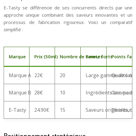
E-Tasty se différencie de ses concurrents directs par une
approche unique combinant des saveurs innovantes et un
processus de fabrication rigoureux. Voici un comparatif
simplifié :
Marque
Prix (50ml)
Nombre de Saveurs
Points forts
Points faib
Marque A
22€
20
Large gamme de saveur
Qualité de
Marque B
28€
10
Ingrédients bio, pack
Gamme de 
E-Tasty
24.90€
15
Saveurs originales, qu
Distributi